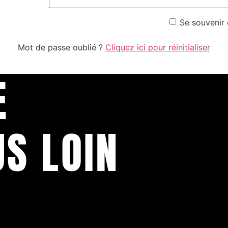
Se souvenir
Mot de passe oublié ?
Cliquez ici pour réinitialiser
E
US LOIN